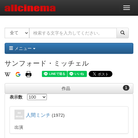
ナ
ビ
ゲ
ー
シ
ョ
ン
メニュー
サンフォード・ミッチェル
1
作品
表示数
人間ミンチ
1972
出演