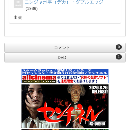
ニンジャ刑事（デカ）・ダブルエッジ
1986
出演
0
コメント
1
DVD