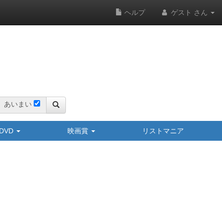
ヘルプ
ゲスト さん
あいまい
y/DVD
映画賞
リストマニア