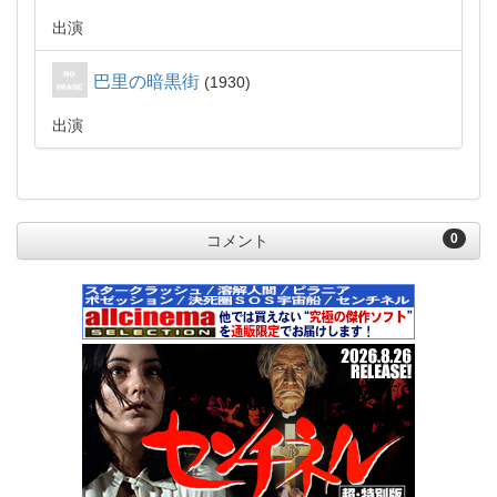
出演
巴里の暗黒街
1930
出演
0
コメント