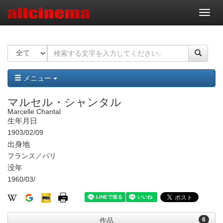
ナ
ビ
ゲ
ー
シ
ョ
ン
メニュー
マルセル・シャンタル
Marcelle Chantal
生年月日
1903/02/09
出身地
フランス／パリ
没年
1960/03/
6
作品