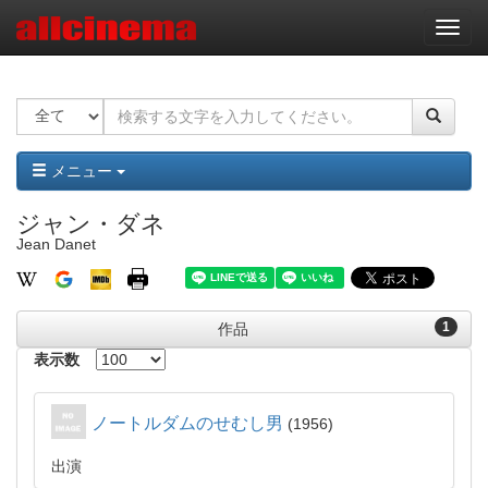
ナ
ビ
ゲ
ー
シ
ョ
ン
メニュー
ジャン・ダネ
Jean Danet
1
作品
表示数
ノートルダムのせむし男
1956
出演