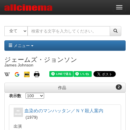
ナ
ビ
ゲ
ー
シ
ョ
ン
メニュー
ジェームズ・ジョンソン
James Johnson
2
作品
表示数
血染めのマンハッタン／ＮＹ殺人案内
1979
出演