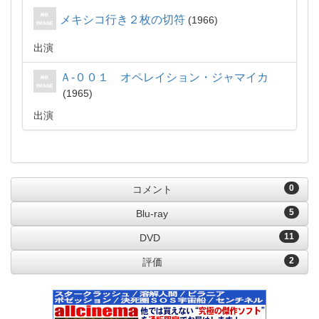
メキシコ行き２枚の切符
1966
出演
Ａ-００１ オペレイション・ジャマイカ
1965
出演
0
コメント
5
Blu-ray
11
DVD
2
評価