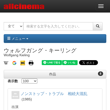
ナ
ビ
ゲ
ー
シ
ョ
ン
メニュー
ウォルフガング・キーリング
Wolfgang Kieling
8
作品
表示数
ノンストップ・トラブル 相続大混乱
1985
出演