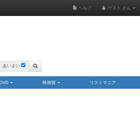
ヘルプ
ゲスト さん
あいまい
y/DVD
映画賞
リストマニア