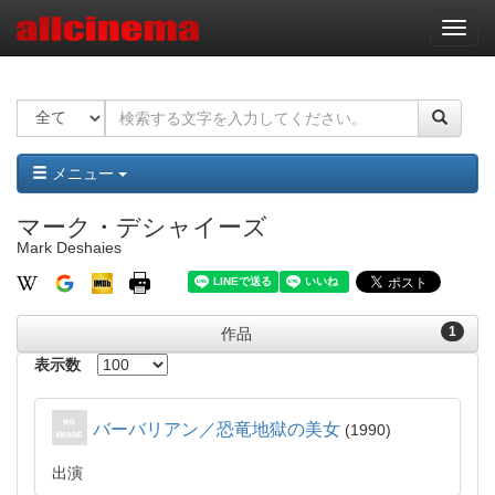
ナ
ビ
ゲ
ー
シ
ョ
ン
メニュー
マーク・デシャイーズ
Mark Deshaies
1
作品
表示数
バーバリアン／恐竜地獄の美女
1990
出演