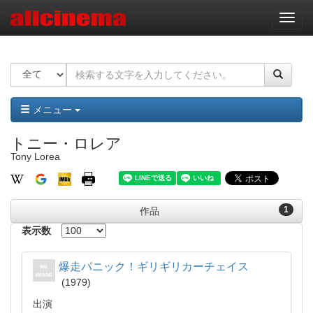
ナ
ビ
ゲ
ー
シ
ョ
ン
メニュー
トニー・ロレア
Tony Lorea
1
作品
表示数
爆走パニック！ギリギリカーチェイス
1979
出演