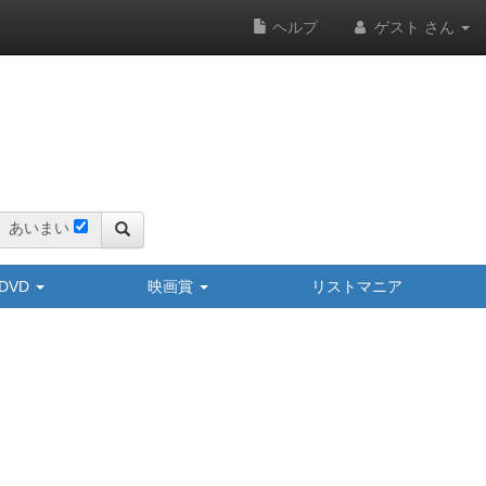
ヘルプ
ゲスト さん
あいまい
y/DVD
映画賞
リストマニア