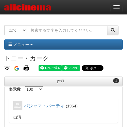
ナ
ビ
ゲ
ー
シ
ョ
ン
メニュー
トニー・カーク
1
作品
表示数
パジャマ・パーティ
1964
出演