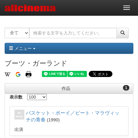
ナ
ビ
ゲ
ー
シ
ョ
ン
メニュー
ブーツ・ガーランド
1
作品
表示数
バスケット・ボーイ／ピート・マラヴィッ
チの青春
1990
出演