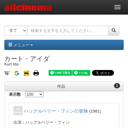
ナ
ビ
ゲ
ー
シ
ョ
ン
メニュー
カート・アイダ
Kurt Ida
1
作品
表示数
ハックルベリー・フィンの冒険
1981
出演：ハックルベリー・フィン