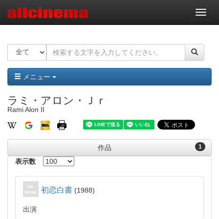
ナ
ビ
ゲ
ー
シ
ョ
ン
メニュー
ラミ・アロン・Ｊｒ
Rami Alon II
1
作品
表示数
初恋白書
1988
出演