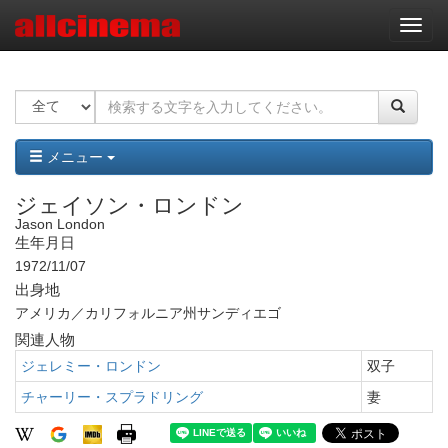
ナ
ビ
ゲ
ー
シ
ョ
ン
メニュー
ジェイソン・ロンドン
Jason London
生年月日
1972/11/07
出身地
アメリカ／カリフォルニア州サンディエゴ
関連人物
ジェレミー・ロンドン
双子
チャーリー・スプラドリング
妻