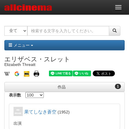
ナ
ビ
ゲ
ー
シ
ョ
ン
メニュー
エリザベス・スレット
Elizabeth Threatt
1
作品
表示数
果てしなき蒼空
1952
出演