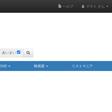
ヘルプ
ゲスト さん
あいまい
y/DVD
映画賞
リストマニア