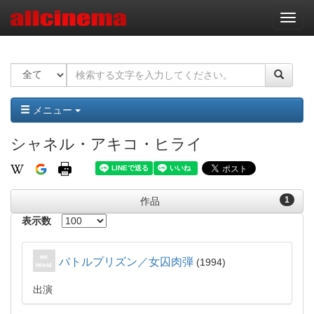
ナ
ビ
ゲ
ー
シ
ョ
ン
メニュー
シャネル・アキコ・ヒライ
1
作品
表示数
バトルプリズン／女囚肉弾
1994
出演