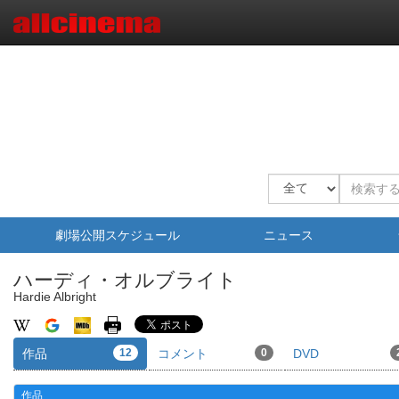
劇場公開スケジュール
ニュース
ハーディ・オルブライト
Hardie Albright
作品
12
コメント
0
DVD
作品