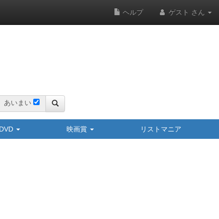
ヘルプ
ゲスト さん
あいまい
y/DVD
映画賞
リストマニア