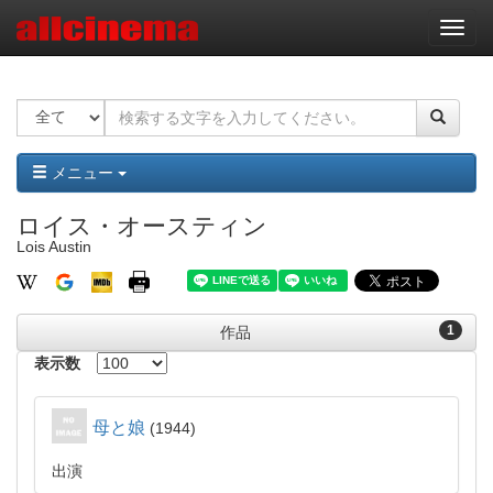
ナ
ビ
ゲ
ー
シ
ョ
ン
メニュー
ロイス・オースティン
Lois Austin
1
作品
表示数
母と娘
1944
出演