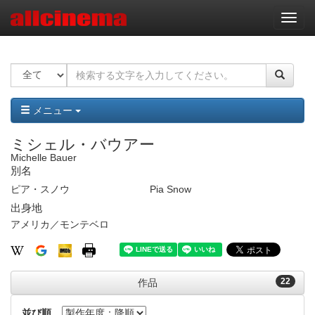
ナ
ビ
ゲ
ー
シ
ョ
ン
メニュー
ミシェル・バウアー
Michelle Bauer
別名
ピア・スノウ
Pia Snow
出身地
アメリカ／モンテベロ
22
作品
並び順