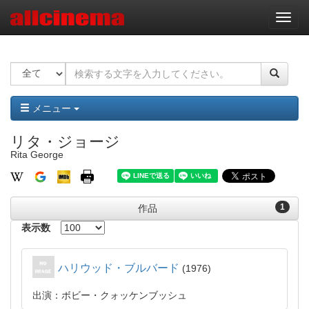
ナ
ビ
ゲ
ー
シ
ョ
ン
メニュー
リタ・ジョージ
Rita George
1
作品
表示数
ハリウッド・ブルバード
1976
出演：ボビー・クォッケンブッシュ