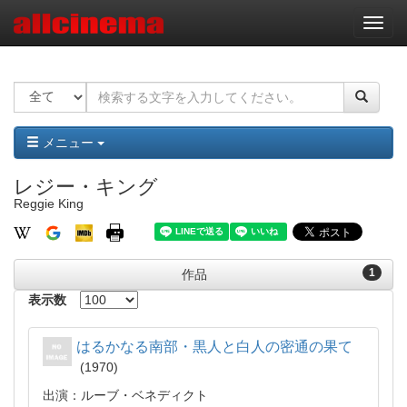
ナ
ビ
ゲ
ー
シ
ョ
ン
メニュー
レジー・キング
Reggie King
1
作品
表示数
はるかなる南部・黒人と白人の密通の果て
1970
出演：ルーブ・ベネディクト