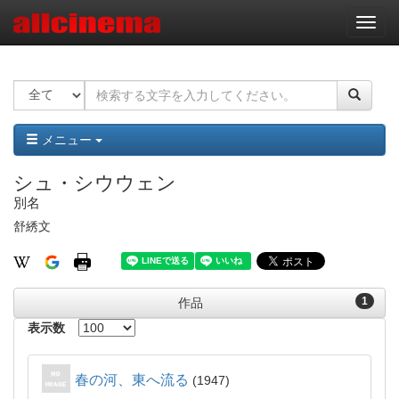
ナ
ビ
ゲ
ー
シ
ョ
ン
メニュー
シュ・シウウェン
別名
舒綉文
1
作品
表示数
春の河、東へ流る
1947