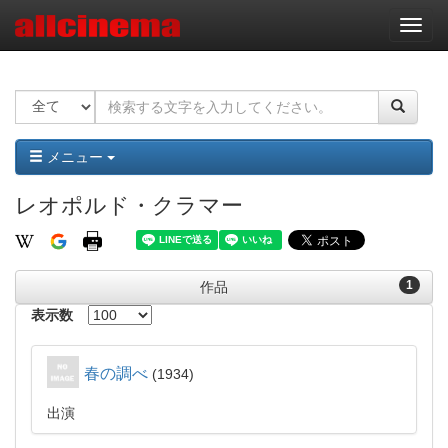
ナ
ビ
ゲ
ー
シ
ョ
ン
メニュー
レオポルド・クラマー
1
作品
表示数
春の調べ
1934
出演