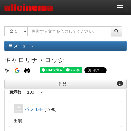
ナ
ビ
ゲ
ー
シ
ョ
ン
メニュー
キャロリナ・ロッシ
1
作品
表示数
パレルモ
1990
出演