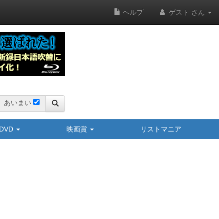
ヘルプ
ゲスト さん
あいまい
y/DVD
映画賞
リストマニア