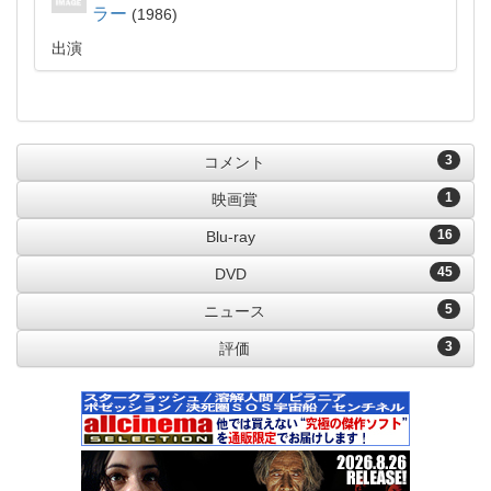
ラー
1986
出演
3
コメント
1
映画賞
16
Blu-ray
45
DVD
5
ニュース
3
評価