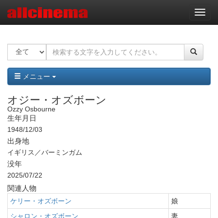
ナ
ビ
ゲ
ー
シ
ョ
ン
メニュー
オジー・オズボーン
Ozzy Osbourne
生年月日
1948/12/03
出身地
イギリス／バーミンガム
没年
2025/07/22
関連人物
ケリー・オズボーン
娘
シャロン・オズボーン
妻