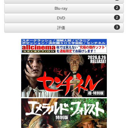
2
Blu-ray
2
DVD
3
評価