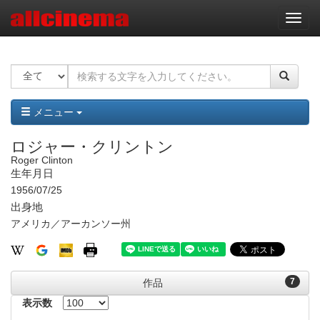
ナ
ビ
ゲ
ー
シ
ョ
ン
メニュー
ロジャー・クリントン
Roger Clinton
生年月日
1956/07/25
出身地
アメリカ／アーカンソー州
7
作品
表示数