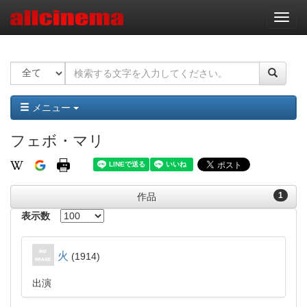
ナ
ビ
ゲ
ー
シ
ョ
ン
メニュー
フェボ・マリ
1
作品
表示数
火
1914
出演