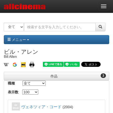
ナ
ビ
ゲ
ー
シ
ョ
ン
メニュー
ビル・アレン
Bill Allen
3
作品
職種
表示数
ヴェネツィア・コード
2004