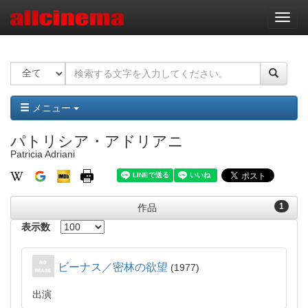
ナ
ビ
ゲ
ー
シ
ョ
ン
メニュー
パトリシア・アドリアニ
Patricia Adriani
1
作品
表示数
ビーナス／密林の欲望
1977
出演