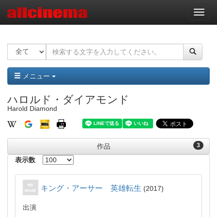
ナ
ビ
ゲ
ー
シ
ョ
ン
メニュー
ハロルド・ダイアモンド
Harold Diamond
3
作品
表示数
キング・アーサー 英雄転生
2017
出演