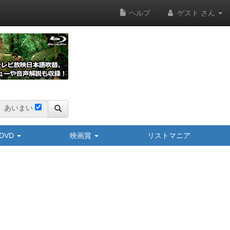
ヘルプ
ゲスト さん
あいまい
y/DVD
映画賞
リストマニア