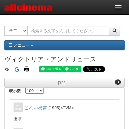
ナ
ビ
ゲ
ー
シ
ョ
ン
メニュー
ヴィクトリア・アンドリュース
3
作品
表示数
どれい秘書
1995
TVM
出演