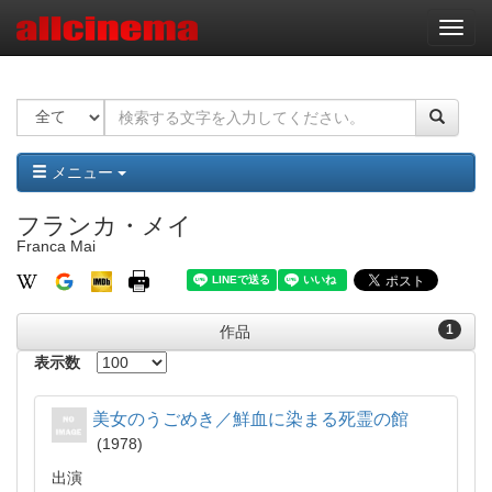
ナ
ビ
ゲ
ー
シ
ョ
ン
メニュー
フランカ・メイ
Franca Mai
1
作品
表示数
美女のうごめき／鮮血に染まる死霊の館
1978
出演