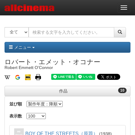
ナ
ビ
ゲ
ー
シ
ョ
ン
メニュー
ロバート・エメット・オコナー
Robert Emmett O'Connor
10
作品
並び順
表示数
BOY OF THE STREETS（原題）
1938