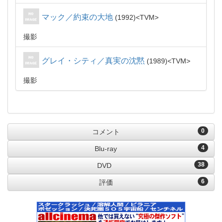
マック／約束の大地
1992
TVM
撮影
グレイ・シティ／真実の沈黙
1989
TVM
撮影
0
コメント
4
Blu-ray
38
DVD
6
評価