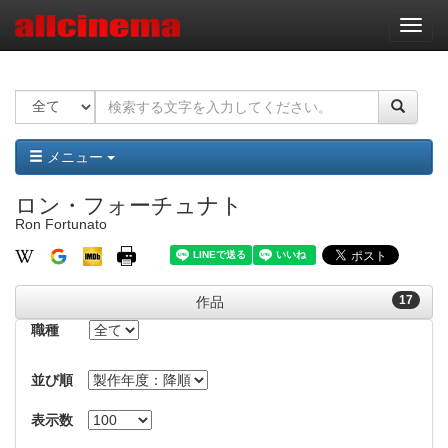
ナ
ビ
ゲ
ー
シ
ョ
ン
メニュー
ロン・フォーチュナト
Ron Fortunato
17
作品
職種
並び順
表示数