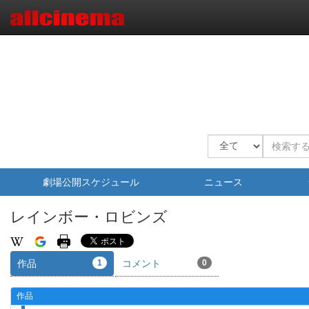
劇場公開スケジュール
ニュース
レインボー・ロビンズ
作品
1
コメント
0
作品