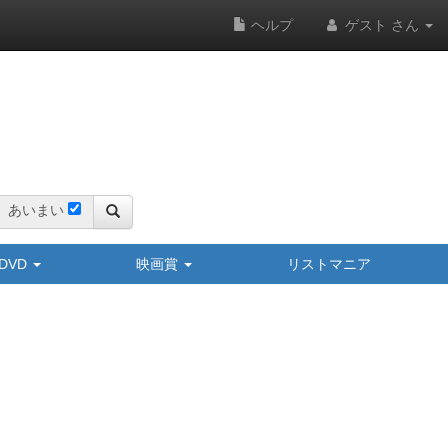
ヘルプ
ゲスト さん
あいまい
y/DVD
映画賞
リストマニア