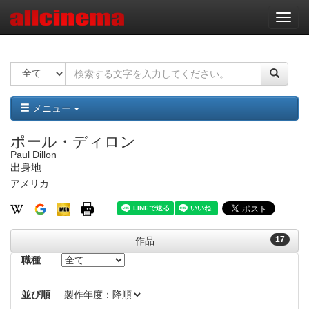
ナ
ビ
ゲ
ー
シ
ョ
ン
メニュー
ポール・ディロン
Paul Dillon
出身地
アメリカ
17
作品
職種
並び順