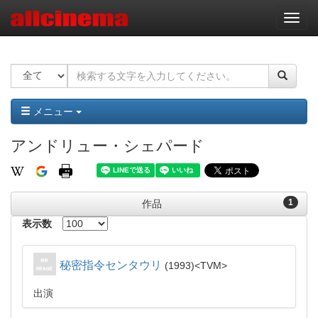
ナ
ビ
ゲ
ー
シ
ョ
ン
メニュー
アンドリュー・シェパード
1
作品
表示数
秘密指令センタウリ
1993
TVM
出演