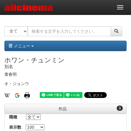
ナ
ビ
ゲ
ー
シ
ョ
ン
メニュー
ホワン・チュンミン
別名
黄春明
オ・ジョンウ
3
作品
職種
表示数