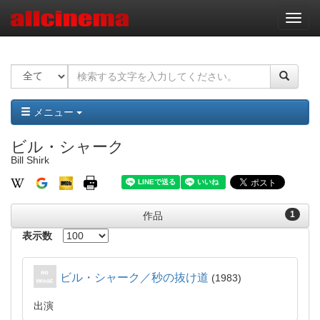
ナ
ビ
ゲ
ー
シ
ョ
ン
メニュー
ビル・シャーク
Bill Shirk
1
作品
表示数
ビル・シャーク／秒の抜け道
1983
出演