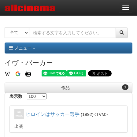
ナ
ビ
ゲ
ー
シ
ョ
ン
メニュー
イヴ・バーカー
1
作品
表示数
ヒロインはサッカー選手
1992
TVM
出演