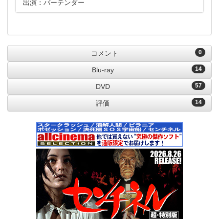
出演：バーテンダー
0
コメント
14
Blu-ray
57
DVD
14
評価