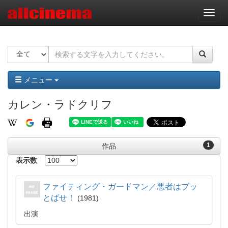
ナ
ビ
ゲ
ー
シ
ョ
ン
メニュー
カレン・ラドクリフ
1
作品
表示数
ファイティング・ガードマン／悪者はブッ
とばせ！
1981
出演