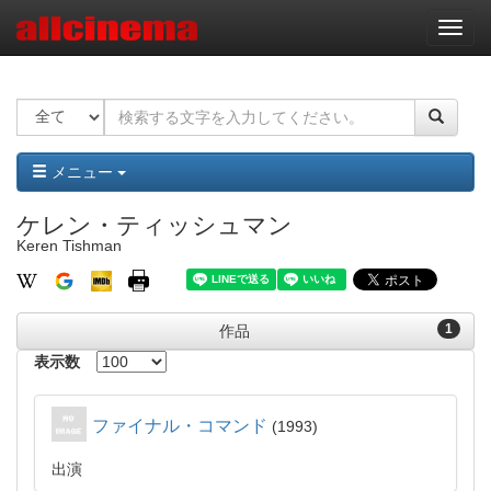
ナ
ビ
ゲ
ー
シ
ョ
ン
メニュー
ケレン・ティッシュマン
Keren Tishman
1
作品
表示数
ファイナル・コマンド
1993
出演