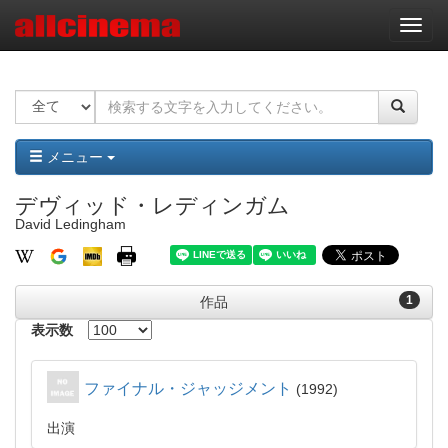
ナ
ビ
ゲ
ー
シ
ョ
ン
メニュー
デヴィッド・レディンガム
David Ledingham
1
作品
表示数
ファイナル・ジャッジメント
1992
出演